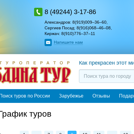
8 (49244) 3-17-86
Александров: 8(919)009–36–60
,
Сергиев Посад: 8(916)068–46–08
,
Киржач: 8(910)776–37–11
Напишите нам
Как прекрасен этот м
Поиск туров по России
Зарубежье
Отзывы
Подар
График туров