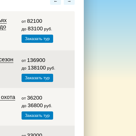
←
→
ьях
82100
от
 до
83100
до
руб.
Заказать тур
сезон
136900
от
138100
до
руб.
Заказать тур
 охота
36200
от
36800
до
руб.
Заказать тур
33000
от