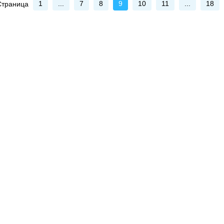
1
...
7
8
9
10
11
...
18
Страница