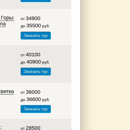
 Горы:
34900
от
ала
35500
до
руб.
Заказать тур
40100
от
40900
до
руб.
Заказать тур
светка
36000
от
36600
до
руб.
Заказать тур
:
28500
от