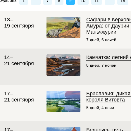
1
...
7
8
9
10
11
...
18
Страница
13–
Сафари в верхов
19 сентября
Амура: от Даурии
Маньчжурии
7 дней, 6 ночей
14–
Камчатка: летний 
21 сентября
8 дней, 7 ночей
17–
Браславия: дикая
21 сентября
короля Витовта
5 дней, 4 ночи
17–
Беларусь: путь