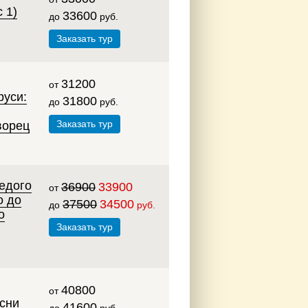
 1)
33600
до
руб.
Заказать тур
31200
от
руси:
31800
до
руб.
Заказать тур
ворец
едого
36900
33900
от
о до
37500
34500
до
руб.
о
Заказать тур
40800
от
сни
41600