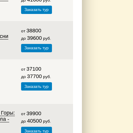
до
руб.
Заказать тур
38800
от
сни
39600
до
руб.
Заказать тур
37100
от
37700
до
руб.
Заказать тур
 Горы:
39900
от
ла -
40500
до
руб.
Заказать тур