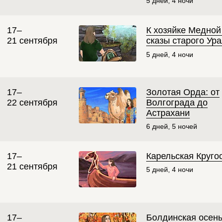
5 дней, 4 ночи
17–
К хозяйке Медной
21 сентября
сказы старого Ур
5 дней, 4 ночи
17–
Золотая Орда: от
22 сентября
Волгограда до
Астрахани
6 дней, 5 ночей
17–
Карельская Круго
21 сентября
5 дней, 4 ночи
17–
Болдинская осень