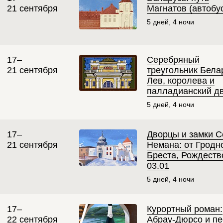
21 сентября
Магнатов (автобус
5 дней, 4 ночи
17–
Серебряный
21 сентября
треугольник Бела
Лев, королева и
палладианский д
5 дней, 4 ночи
17–
Дворцы и замки С
21 сентября
Немана: от Гродн
Бреста, Рождеств
03.01
5 дней, 4 ночи
17–
Курортный роман:
22 сентября
Абрау-Дюрсо и пе