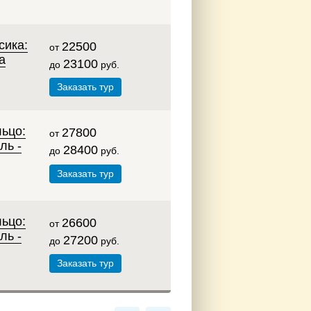
сика:
22500
от
а
23100
до
руб.
Заказать тур
ьцо:
27800
от
ль -
28400
до
руб.
Заказать тур
ьцо:
26600
от
ль -
27200
до
руб.
Заказать тур