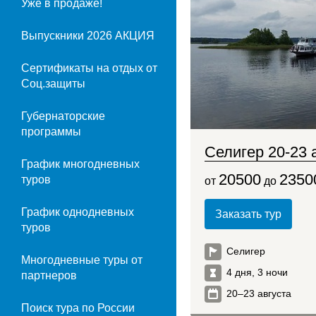
Уже в продаже!
Выпускники 2026 АКЦИЯ
Сертификаты на отдых от
Соц.защиты
Губернаторские
программы
Селигер 20-23 
График многодневных
20500
2350
туров
от
до
График однодневных
Заказать тур
туров
Селигер
Многодневные туры от
4 дня, 3 ночи
партнеров
20–23 августа
Поиск тура по России