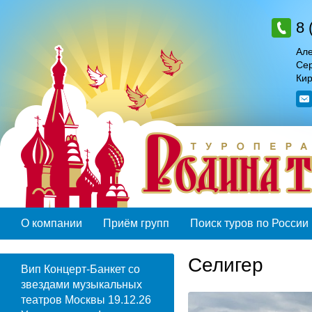
8 
Але
Сер
Кир
О компании
Приём групп
Поиск туров по России
Селигер
Вип Концерт-Банкет со
звездами музыкальных
театров Москвы 19.12.26