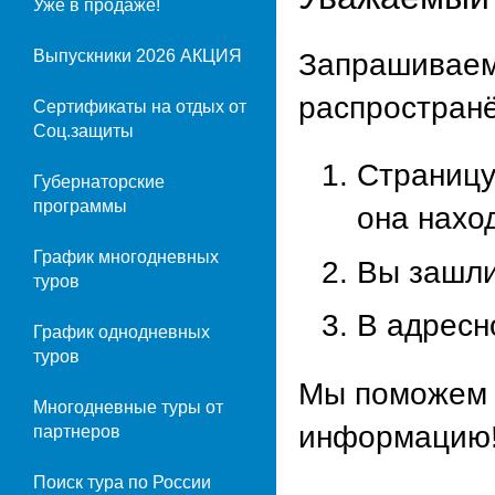
Уже в продаже!
Выпускники 2026 АКЦИЯ
Запрашиваем
распростран
Сертификаты на отдых от
Соц.защиты
Страницу
Губернаторские
программы
она наход
График многодневных
Вы зашли
туров
В адресн
График однодневных
туров
Мы поможем 
Многодневные туры от
информацию
партнеров
Поиск тура по России