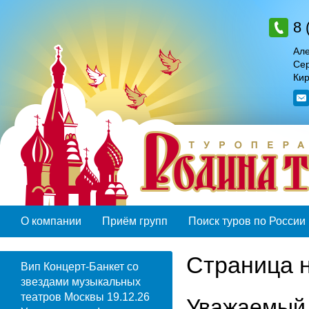
8 
Але
Сер
Кир
О компании
Приём групп
Поиск туров по России
Страница 
Вип Концерт-Банкет со
звездами музыкальных
театров Москвы 19.12.26
Уважаемый 