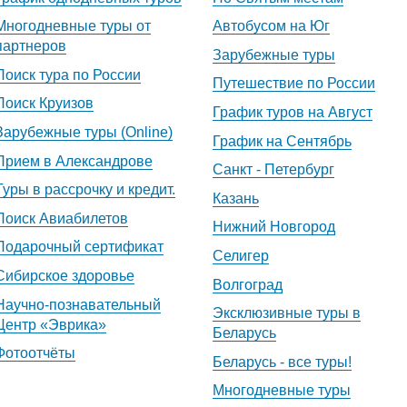
Многодневные туры от
Автобусом на Юг
партнеров
Зарубежные туры
Поиск тура по России
Путешествие по России
Поиск Круизов
График туров на Август
Зарубежные туры (Online)
График на Сентябрь
Прием в Александрове
Санкт - Петербург
Туры в рассрочку и кредит.
Казань
Поиск Авиабилетов
Нижний Новгород
Подарочный сертификат
Селигер
Сибирское здоровье
Волгоград
Научно-познавательный
Эксклюзивные туры в
Центр «Эврика»
Беларусь
Фотоотчёты
Беларусь - все туры!
Многодневные туры