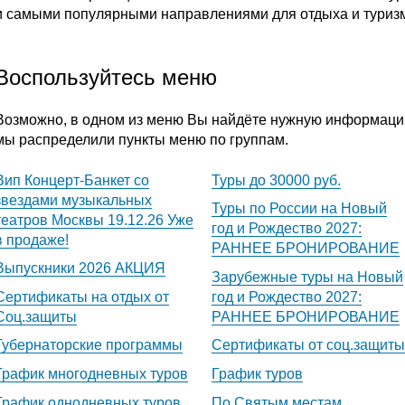
и самыми популярными направлениями для отдыха и туриз
Воспользуйтесь меню
Возможно, в одном из меню Вы найдёте нужную информаци
мы распределили пункты меню по группам.
Вип Концерт-Банкет со
Туры до 30000 руб.
звездами музыкальных
Туры по России на Новый
театров Москвы 19.12.26 Уже
год и Рождество 2027:
в продаже!
РАННЕЕ БРОНИРОВАНИЕ
Выпускники 2026 АКЦИЯ
Зарубежные туры на Новый
Сертификаты на отдых от
год и Рождество 2027:
Соц.защиты
РАННЕЕ БРОНИРОВАНИЕ
Губернаторские программы
Сертификаты от соц.защиты
График многодневных туров
График туров
График однодневных туров
По Святым местам