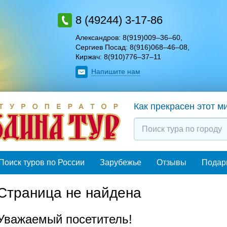
8 (49244) 3-17-86
Александров: 8(919)009–36–60
,
Сергиев Посад: 8(916)068–46–08
,
Киржач: 8(910)776–37–11
Напишите нам
Как прекрасен этот м
Поиск туров по России
Зарубежье
Отзывы
Подар
Страница не найдена
Уважаемый посетитель!