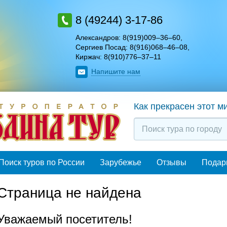
8 (49244) 3-17-86
Александров: 8(919)009–36–60
,
Сергиев Посад: 8(916)068–46–08
,
Киржач: 8(910)776–37–11
Напишите нам
Как прекрасен этот м
Поиск туров по России
Зарубежье
Отзывы
Подар
Страница не найдена
Уважаемый посетитель!