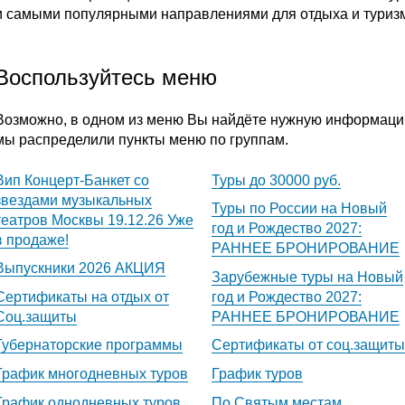
и самыми популярными направлениями для отдыха и туриз
Воспользуйтесь меню
Возможно, в одном из меню Вы найдёте нужную информаци
мы распределили пункты меню по группам.
Вип Концерт-Банкет со
Туры до 30000 руб.
звездами музыкальных
Туры по России на Новый
театров Москвы 19.12.26 Уже
год и Рождество 2027:
в продаже!
РАННЕЕ БРОНИРОВАНИЕ
Выпускники 2026 АКЦИЯ
Зарубежные туры на Новый
Сертификаты на отдых от
год и Рождество 2027:
Соц.защиты
РАННЕЕ БРОНИРОВАНИЕ
Губернаторские программы
Сертификаты от соц.защиты
График многодневных туров
График туров
График однодневных туров
По Святым местам