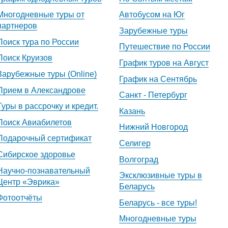
Многодневные туры от
Автобусом на Юг
партнеров
Зарубежные туры
Поиск тура по России
Путешествие по России
Поиск Круизов
График туров на Август
Зарубежные туры (Online)
График на Сентябрь
Прием в Александрове
Санкт - Петербург
Туры в рассрочку и кредит.
Казань
Поиск Авиабилетов
Нижний Новгород
Подарочный сертификат
Селигер
Сибирское здоровье
Волгоград
Научно-познавательный
Эксклюзивные туры в
Центр «Эврика»
Беларусь
Фотоотчёты
Беларусь - все туры!
Многодневные туры